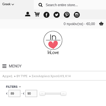
Greek
0 προϊόν(τα) - €0,00
ΜΕΝΟΎ
Αρχική
BY TYPE
Σκουλαρίκια Χρυσά K9, K14
FILTERS:
€
- €