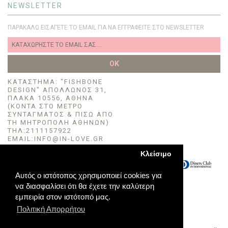
NEWSLETTER
ΠΑΡΑΚΑΛΏ ΕΙΣΆΓΕΤΕ ΤΟ EMAIL ΓΙΑ ΝΑ ΕΓΓΡΑΦΕΊΤΕ ΣΤΟ NEWSLETTER
OK
KΑΤΆΣΤΗΜΑ: "FISHBONE
DESIGN" ΑΠΌΛΛΩΝΟΣ 31,
ΠΛΆΚΑ 10556, ΑΘΉΝΑ
(ΚΟΝΤΆ ΣΤΟ ΜΈΤΡΟ
ΣΥΝΤΆΓΜΑΤΟΣ & ΠΙΣΩ ΑΠΟ
ΤΗ ΜΗΤΡΟΠΟΛΗ ΑΘΗΝΩΝ)
TΗΛ:2111157922
EMAIL:INFO@IN-LOVE.GR
Κλείσιμο
Αυτός ο ιστότοπος χρησιμοποιεί cookies για
να διασφαλίσει ότι θα έχετε την καλύτερη
εμπειρία στον ιστότοπό μας.
Πολιτική Απορρήτου