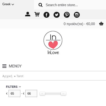
Greek
0 προϊόν(τα) - €0,00
ΜΕΝΟΎ
Αρχική
Tarot
FILTERS:
€
- €