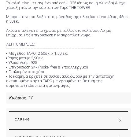
Το κολιέ είναι φτιαγμένο από ασήμι 925 (όπως και η αλυσίδα) & έχει
χάραξη πάνω την κάρτα των Ταρό THE TOWER
Μπορείτε να επιλέξετε το μέγεθος της αλυσίδας είναι 40εκ., 45εκ.,
ή 50εκ.
Ακόμα επιλέγετε το χρωμα μετάλλου στο κολιέ σας Ασημί,
Επίχρυσο, Ροζ επιχρύσωση ή Μαύρο πλατίνωμα.
ΛΕΠΤΟΜΕΡΕΙΕΣ:
——————————————-——————————————-
▪️ Μεγεθος ΤΑΡΟ: 2,50εκ. x 1,50 εκ.
▪️ Ύψος μοτιφ: 2,90εκ.
▪️ Υλικό: Ασήμι 925
▪️ Επιχρύσωση 24k (Nickel free & Υποαλλεργικο)
▪️ Γυαλισμένο στο χέρι
▪️ Το κόσμημα ερχετε σε συσκευασία δώρου με την αντίστοιχη
εκτυπωμένη κάρτα ΤΑΡΟ με γραμμένη τη θετική της
ερμηνεία (τελευταία φωτογραφία)
Κωδικός:
T7
CARING
SHIPPING & EXCHANGES