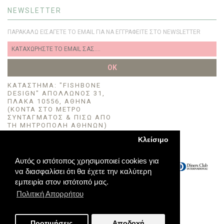
NEWSLETTER
ΠΑΡΑΚΑΛΏ ΕΙΣΆΓΕΤΕ ΤΟ EMAIL ΓΙΑ ΝΑ ΕΓΓΡΑΦΕΊΤΕ ΣΤΟ NEWSLETTER
OK
KΑΤΆΣΤΗΜΑ: "FISHBONE
DESIGN" ΑΠΌΛΛΩΝΟΣ 31,
ΠΛΆΚΑ 10556, ΑΘΉΝΑ
(ΚΟΝΤΆ ΣΤΟ ΜΈΤΡΟ
ΣΥΝΤΆΓΜΑΤΟΣ & ΠΙΣΩ ΑΠΟ
ΤΗ ΜΗΤΡΟΠΟΛΗ ΑΘΗΝΩΝ)
TΗΛ:2111157922
Κλείσιμο
EMAIL:INFO@IN-LOVE.GR
Αυτός ο ιστότοπος χρησιμοποιεί cookies για
να διασφαλίσει ότι θα έχετε την καλύτερη
εμπειρία στον ιστότοπό μας.
Πολιτική Απορρήτου
Προτιμήσεις
Αποδοχή