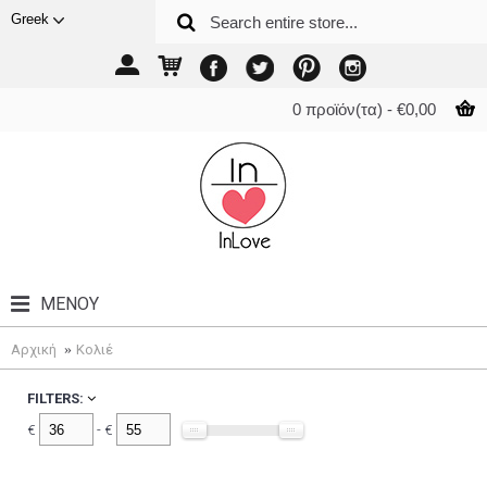
Greek
0 προϊόν(τα) - €0,00
ΜΕΝΟΎ
Αρχική
Κολιέ
FILTERS:
€
- €