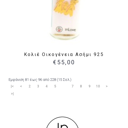
Κολιέ Οικογένεια Ασήμι 925
€55,00
Εμφάνιση 81 έως 96 από 228 (15 Σελ.)
|<
<
2
3
4
5
6
7
8
9
10
>
>|