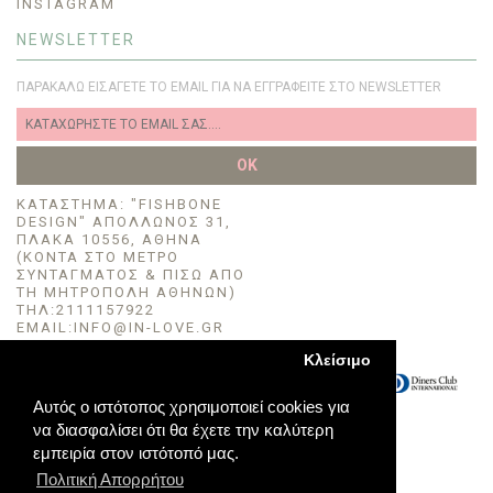
INSTAGRAM
NEWSLETTER
ΠΑΡΑΚΑΛΏ ΕΙΣΆΓΕΤΕ ΤΟ EMAIL ΓΙΑ ΝΑ ΕΓΓΡΑΦΕΊΤΕ ΣΤΟ NEWSLETTER
OK
KΑΤΆΣΤΗΜΑ: "FISHBONE
DESIGN" ΑΠΌΛΛΩΝΟΣ 31,
ΠΛΆΚΑ 10556, ΑΘΉΝΑ
(ΚΟΝΤΆ ΣΤΟ ΜΈΤΡΟ
ΣΥΝΤΆΓΜΑΤΟΣ & ΠΙΣΩ ΑΠΟ
ΤΗ ΜΗΤΡΟΠΟΛΗ ΑΘΗΝΩΝ)
TΗΛ:2111157922
EMAIL:INFO@IN-LOVE.GR
Κλείσιμο
Αυτός ο ιστότοπος χρησιμοποιεί cookies για
να διασφαλίσει ότι θα έχετε την καλύτερη
εμπειρία στον ιστότοπό μας.
Πολιτική Απορρήτου