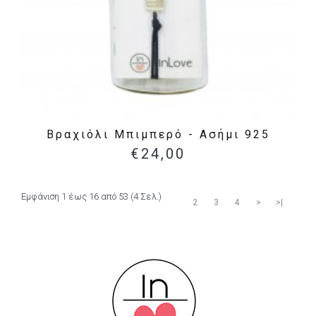
Βραχιόλι Μπιμπερό - Ασήμι 925
€24,00
Εμφάνιση 1 έως 16 από 53 (4 Σελ.)
1
2
3
4
>
>|