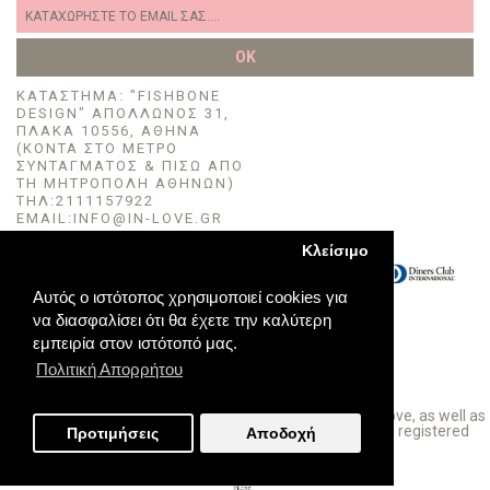
OK
KΑΤΆΣΤΗΜΑ: "FISHBONE
DESIGN" ΑΠΌΛΛΩΝΟΣ 31,
ΠΛΆΚΑ 10556, ΑΘΉΝΑ
(ΚΟΝΤΆ ΣΤΟ ΜΈΤΡΟ
ΣΥΝΤΆΓΜΑΤΟΣ & ΠΙΣΩ ΑΠΟ
ΤΗ ΜΗΤΡΟΠΟΛΗ ΑΘΗΝΩΝ)
TΗΛ:2111157922
EMAIL:INFO@IN-LOVE.GR
Κλείσιμο
Αυτός ο ιστότοπος χρησιμοποιεί cookies για
να διασφαλίσει ότι θα έχετε την καλύτερη
εμπειρία στον ιστότοπό μας.
Πολιτική Απορρήτου
InLove © 2016-2022 All Rights Reserved. The logo In love, as well as
the transparent packaging with the cork stopper are registered
Προτιμήσεις
Αποδοχή
trademarks